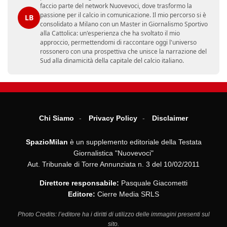
faccio parte del network Nuovevoci, dove trasformo la
passione per il calcio in comunicazione. Il mio percorso si è
LB
consolidato a Milano con un Master in Giornalismo Sportivo
alla Cattolica: un'esperienza che ha svoltato il mio
approccio, permettendomi di raccontare oggi l'universo
rossonero con una prospettiva che unisce la narrazione del
Sud alla dinamicità della capitale del calcio italiano.
Chi Siamo
Privacy Policy
Disclaimer
SpazioMilan
è un supplemento editoriale della Testata
Giornalistica "Nuovevoci"
Aut. Tribunale di Torre Annunziata n. 3 del 10/02/2011
Direttore responsabile:
Pasquale Giacometti
Editore:
Cierre Media SRLS
Photo Credits: l’editore ha i diritti di utilizzo delle immagini presenti sul
sito.