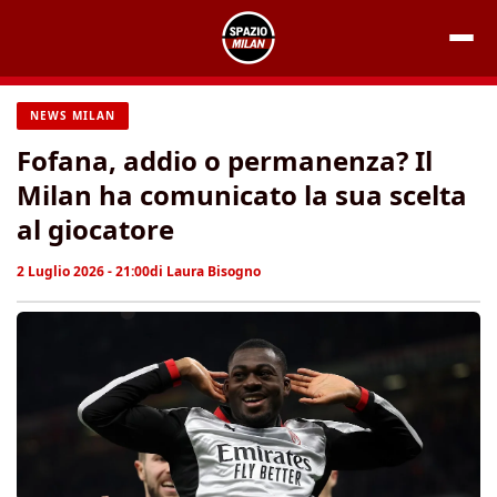
Vai
al
contenuto
NEWS MILAN
Fofana, addio o permanenza? Il
Milan ha comunicato la sua scelta
al giocatore
2 Luglio 2026 - 21:00
di
Laura Bisogno