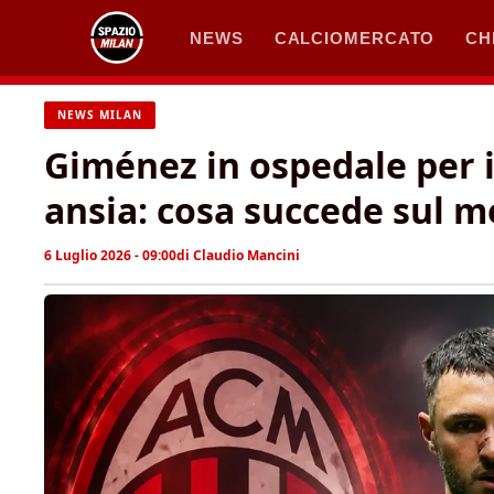
Vai
NEWS
CALCIOMERCATO
CH
al
contenuto
NEWS MILAN
Giménez in ospedale per i
ansia: cosa succede sul m
6 Luglio 2026 - 09:00
di
Claudio Mancini