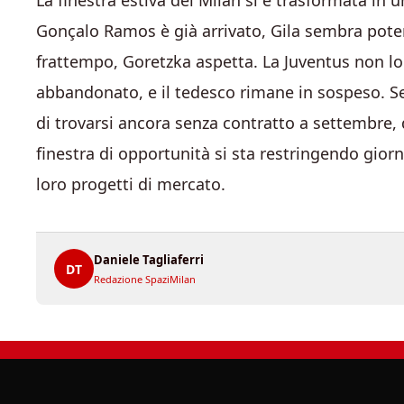
La finestra estiva del Milan si è trasformata i
Gonçalo Ramos è già arrivato, Gila sembra poter 
frattempo, Goretzka aspetta. La Juventus non lo 
abbandonato, e il tedesco rimane in sospeso. S
di trovarsi ancora senza contratto a settembre,
finestra di opportunità si sta restringendo gio
loro progetti di mercato.
Daniele Tagliaferri
DT
Redazione SpaziMilan