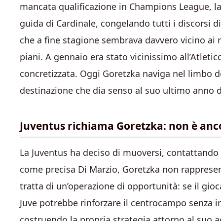
mancata qualificazione in Champions League, la 
guida di Cardinale, congelando tutti i discorsi 
che a fine stagione sembrava davvero vicino ai ro
piani. A gennaio era stato vicinissimo all’Atlet
concretizzata. Oggi Goretzka naviga nel limbo de
destinazione che dia senso al suo ultimo anno d
Juventus richiama Goretzka: non è anco
La Juventus ha deciso di muoversi, contattando 
come precisa Di Marzio, Goretzka non rappresent
tratta di un’operazione di opportunità: se il gi
Juve potrebbe rinforzare il centrocampo senza i
costruendo la propria strategia attorno al suo a