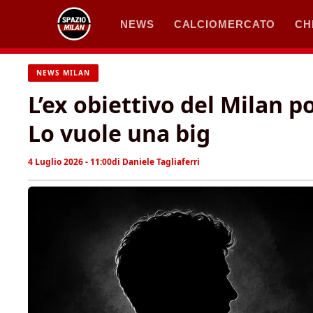
Vai
NEWS
CALCIOMERCATO
CH
al
contenuto
NEWS MILAN
L’ex obiettivo del Milan p
Lo vuole una big
4 Luglio 2026 - 11:00
di
Daniele Tagliaferri