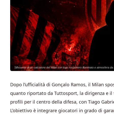
Silhouette di un calciatore del Milan con logo rossonero illuminato e atmosfera da 
Dopo l’ufficialità di Gonçalo Ramos, il Milan spo
quanto riportato da Tuttosport, la dirigenza e
profili per il centro della difesa, con Tiago Gab
L’obiettivo è integrare giocatori in grado di gara