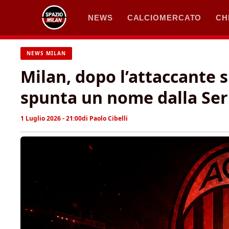
Vai
NEWS
CALCIOMERCATO
CH
al
contenuto
NEWS MILAN
Milan, dopo l’attaccante s
spunta un nome dalla Ser
1 Luglio 2026 - 21:00
di
Paolo Cibelli