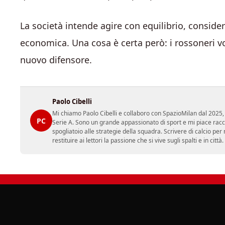
La società intende agire con equilibrio, consider
economica. Una cosa è certa però: i rossoneri v
nuovo difensore.
Paolo Cibelli
Mi chiamo Paolo Cibelli e collaboro con SpazioMilan dal 2025, 
PC
Serie A. Sono un grande appassionato di sport e mi piace racc
spogliatoio alle strategie della squadra. Scrivere di calcio per m
restituire ai lettori la passione che si vive sugli spalti e in cit