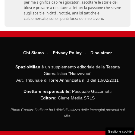
per me significa capire i giocatori, ascoltare le storie dei
tifosi e provare a restituire ai lettori la passione che si vive
sugli spalti e in città. Notizie, analisi tattiche e
calciomercato, sono i punti forza del mio lavoro.
Chi Siamo
Privacy Policy
Disclaimer
SpazioMilan
è un supplemento editoriale della Testata
Giornalistica "Nuovevoci"
Aut. Tribunale di Torre Annunziata n. 3 del 10/02/2011
Direttore responsabile:
Pasquale Giacometti
Editore:
Cierre Media SRLS
Photo Credits: l’editore ha i diritti di utilizzo delle immagini presenti sul
sito.
Gestione cookie