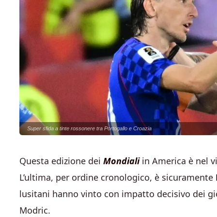
Super sfida a tinte rossonere tra Portogallo e Croazia
Questa edizione dei
Mondiali
in America è nel v
L’ultima, per ordine cronologico, è sicuramente
lusitani hanno vinto con impatto decisivo dei g
Modric.