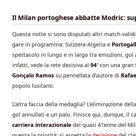
Il Milan portoghese abbatte Modric: su
Questa notte si sono disputati altri match validi
gare in programma: Svizzera-Algeria e
Portogal
spettacolo in lungo e in largo tra emozioni, gol an
infatti, vede la rete decisiva al
94′
con una gran f
Gonçalo Ramos
su pennellata d’autore di
Rafae
popolo lusitano.
L’altra faccia della medaglia? L’eliminazione dell
gol annullati e un palo. Finisce qui, dunque, il
carriera interazionale
del quasi 41enne del Mila
questa la priorità: si aspetta la
decisione
del cla