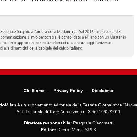
essionale forgiato all'ombra della Madonnina. Dal 2018 faccio parte del
n comunicazione. Il mio percorso si è consolidato a Milano con un Master in
tato il mio approccio, permettendomi di raccontare oggi l'universo
alla dinamicità della capitale del calcio italiano.
Chi Siamo
Privacy Policy
Disclaimer
ioMilan
è un supplemento editoriale della Testata Giornalistica "Nuove
Aut. Tribunale di Torre Annunziata n. 3 del 10/02/2011
Direttore responsabile:
Pasquale Giacometti
Editore:
Cierre Media SRLS