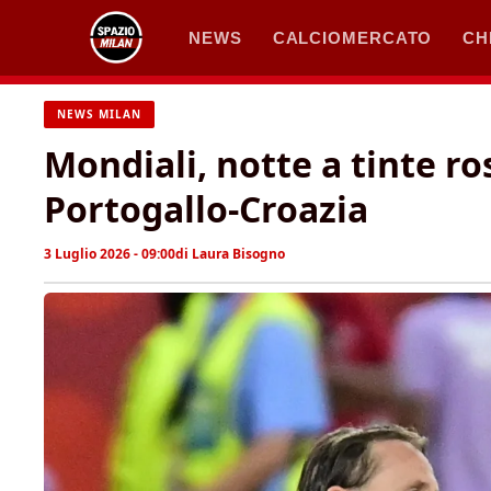
Vai
NEWS
CALCIOMERCATO
CH
al
contenuto
NEWS MILAN
Mondiali, notte a tinte ro
Portogallo-Croazia
3 Luglio 2026 - 09:00
di
Laura Bisogno