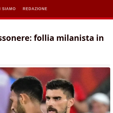
I SIAMO
REDAZIONE
ssonere: follia milanista in