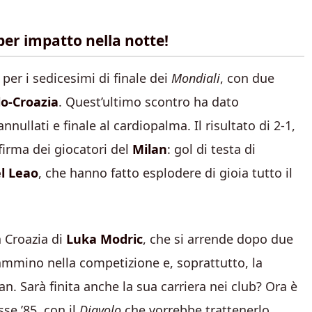
per impatto nella notte!
 per i sedicesimi di finale dei
Mondiali
, con due
lo-Croazia
. Quest’ultimo scontro ha dato
nullati e finale al cardiopalma. Il risultato di 2-1,
irma dei giocatori del
Milan
: gol di testa di
l Leao
, che hanno fatto esplodere di gioia tutto il
a Croazia di
Luka Modric
, che si arrende dopo due
 cammino nella competizione e, soprattutto, la
n. Sarà finita anche la sua carriera nei club? Ora è
sse ’85, con il
Diavolo
che vorrebbe trattenerlo.