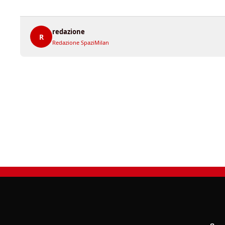
redazione
R
Redazione SpaziMilan