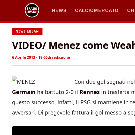
Vai
NEWS
CALCIOMERCATO
CH
al
contenuto
NEWS MILAN
VIDEO/ Menez come Weah,
6 Aprile 2013 - 19:00
di
redazione
Con due gol segnati nel
Germain
ha battuto 2-0 il
Rennes
in trasferta
questo successo, infatti, il PSG si mantiene in t
avversari. Di pregevole fattura il gol messo a s