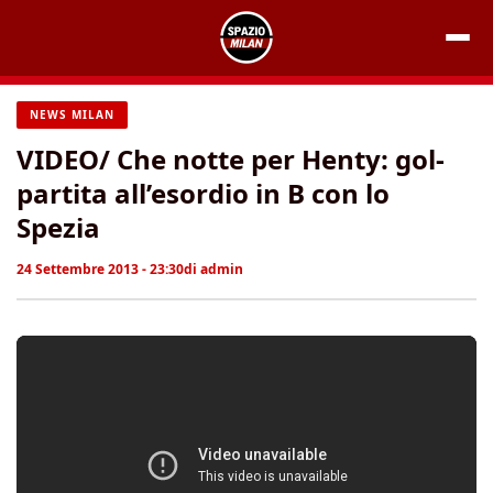
Vai
al
contenuto
NEWS MILAN
VIDEO/ Che notte per Henty: gol-
partita all’esordio in B con lo
Spezia
24 Settembre 2013 - 23:30
di
admin