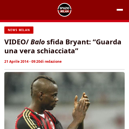
Vai
al
contenuto
NEWS MILAN
VIDEO/
Balo
sfida Bryant: “Guarda
una vera schiacciata”
21 Aprile 2014 - 09:20
di
redazione