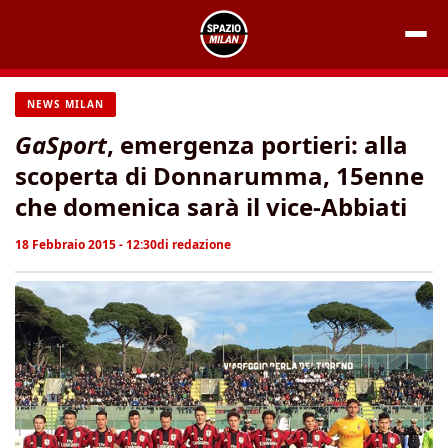
Vai
al
contenuto
NEWS MILAN
GaSport
, emergenza portieri: alla
scoperta di Donnarumma, 15enne
che domenica sarà il vice-Abbiati
18 Febbraio 2015 - 12:30
di
redazione