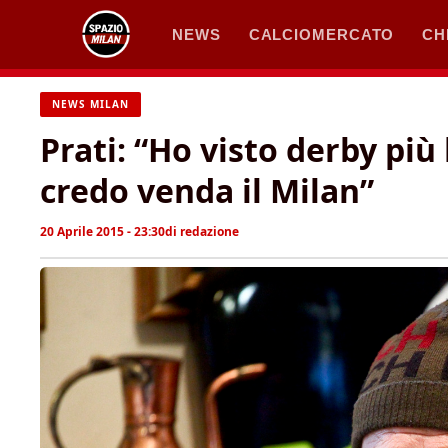
Vai
NEWS
CALCIOMERCATO
CH
al
contenuto
NEWS MILAN
Prati: “Ho visto derby più
credo venda il Milan”
20 Aprile 2015 - 23:30
di
redazione