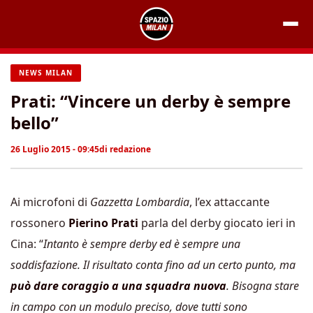
Vai
al
contenuto
NEWS MILAN
Prati: “Vincere un derby è sempre
bello”
26 Luglio 2015 - 09:45
di
redazione
Ai microfoni di
Gazzetta Lombardia
, l’ex attaccante
rossonero
Pierino Prati
parla del derby giocato ieri in
Cina: “
Intanto è sempre derby ed è sempre una
soddisfazione. Il risultato conta fino ad un certo punto, ma
può dare coraggio a una squadra nuova
. Bisogna stare
in campo con un modulo preciso, dove tutti sono