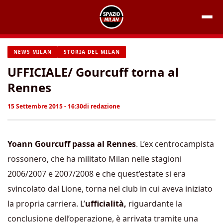
Vai
al
contenuto
NEWS MILAN
STORIA DEL MILAN
UFFICIALE/ Gourcuff torna al
Rennes
15 Settembre 2015 - 16:30
di
redazione
Yoann Gourcuff passa al Rennes
. L’ex centrocampista
rossonero, che ha militato Milan nelle stagioni
2006/2007 e 2007/2008 e che quest’estate si era
svincolato dal Lione, torna nel club in cui aveva iniziato
la propria carriera. L’
ufficialità,
riguardante la
conclusione dell’operazione, è arrivata tramite una