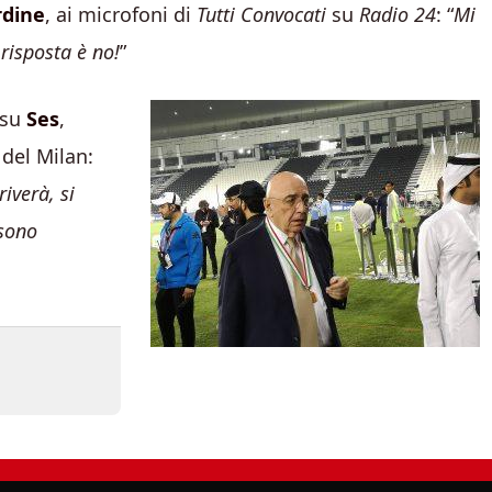
rdine
, ai microfoni di
Tutti Convocati
su
Radio 24
: “
Mi
isposta è no!
”
 su
Ses
,
 del Milan:
iverà, si
 sono