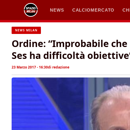
Vai
NEWS
CALCIOMERCATO
CH
al
contenuto
NEWS MILAN
Ordine: “Improbabile che G
Ses ha difficoltà obiettive
23 Marzo 2017 - 16:30
di
redazione