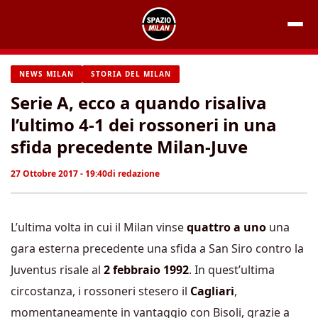
Vai
al
contenuto
NEWS MILAN
STORIA DEL MILAN
Serie A, ecco a quando risaliva
l’ultimo 4-1 dei rossoneri in una
sfida precedente Milan-Juve
27 Ottobre 2017 - 19:40
di
redazione
L’ultima volta in cui il Milan vinse
quattro a uno
una
gara esterna precedente una sfida a San Siro contro la
Juventus risale al
2 febbraio 1992
. In quest’ultima
circostanza, i rossoneri stesero il
Cagliari
,
momentaneamente in vantaggio con Bisoli, grazie a