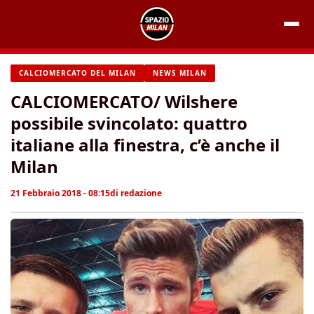
Vai
al
contenuto
CALCIOMERCATO DEL MILAN
NEWS MILAN
CALCIOMERCATO/ Wilshere
possibile svincolato: quattro
italiane alla finestra, c’è anche il
Milan
21 Febbraio 2018 - 08:15
di
redazione