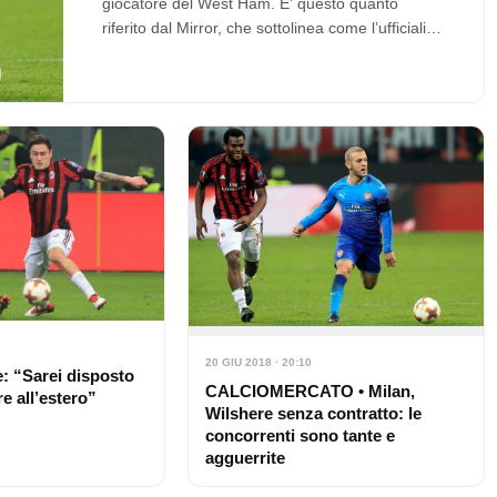
giocatore del West Ham. E’ questo quanto
riferito dal Mirror, che sottolinea come l’ufficialità
possa…
20 GIU 2018 · 20:10
e: “Sarei disposto
CALCIOMERCATO • Milan,
e all’estero”
Wilshere senza contratto: le
concorrenti sono tante e
agguerrite