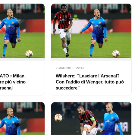
2 MAG 2018 · 22:43
O • Milan,
Wilshere: “Lasciare l’Arsenal?
e più vicino
Con l’addio di Wenger, tutto può
Arsenal
succedere”