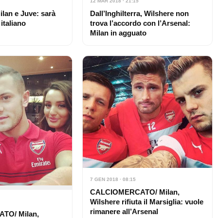
12 MAR 2018 · 21:15
ilan e Juve: sarà
Dall’Inghilterra, Wilshere non
 italiano
trova l’accordo con l’Arsenal:
Milan in agguato
7 GEN 2018 · 08:15
CALCIOMERCATO/ Milan,
Wilshere rifiuta il Marsiglia: vuole
rimanere all’Arsenal
TO/ Milan,