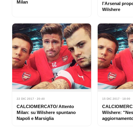
Milan
l’Arsenal propo
Wilshere
22 DIC 2017 · 20:40
15 DIC 2017 · 18:00
CALCIOMERCATO/ Attento
CALCIOMERCAT
Milan: su Wilshere spuntano
Wilshere: “Ne
Napoli e Marsiglia
aggiornamento