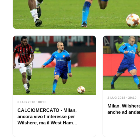
2 LUG 2018 · 20:10
6 LUG 2018 · 00:00
Milan, Wilsher
CALCIOMERCATO • Milan,
anche ad andar
ancora vivo l’interesse per
Wilshere, ma il West Ham…