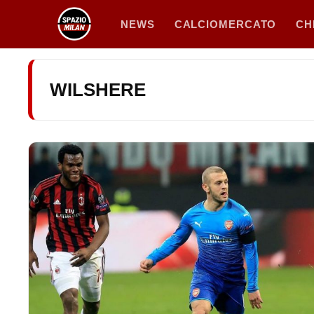
Vai
NEWS
CALCIOMERCATO
CH
al
contenuto
WILSHERE