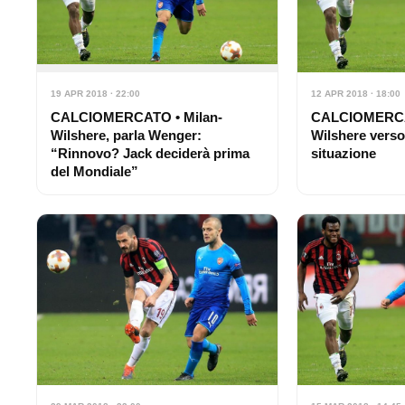
19 APR 2018 · 22:00
12 APR 2018 · 18:00
CALCIOMERCATO • Milan-
CALCIOMERCAT
Wilshere, parla Wenger:
Wilshere verso 
“Rinnovo? Jack deciderà prima
situazione
del Mondiale”