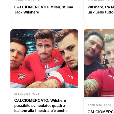
29 MAR 2018 · 22:00
15 MAR 2018 · 14:45
CALCIOMERCATO/ Milan, sfuma
Wilshere, tra M
Jack Wilshere
un duello tutto
21 FEB 2018 · 08:15
CALCIOMERCATO/ Wilshere
possibile svincolato: quattro
9 FEB 2018 · 20:00
italiane alla finestra, c’è anche il
CALCIOMERCA