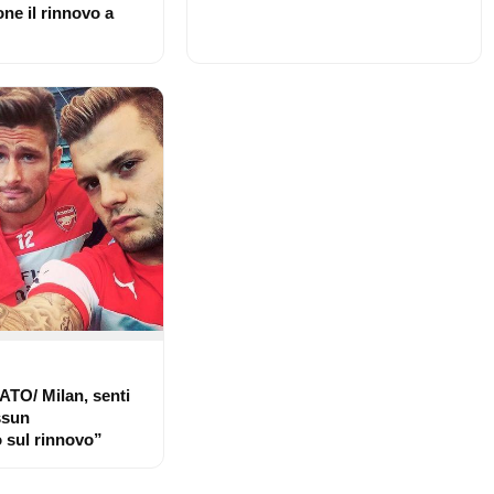
ne il rinnovo a
O/ Milan, senti
ssun
 sul rinnovo”