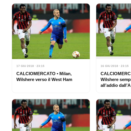
17 GIU 2018 · 23:15
16 GIU 2018 · 23:15
CALCIOMERCATO • Milan,
CALCIOMERCAT
Wilshere verso il West Ham
Wilshere sempr
all’addio dall’