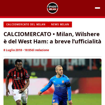
Vai
al
contenuto
CALCIOMERCATO DEL MILAN
NEWS MILAN
CALCIOMERCATO • Milan, Wilshere
è del West Ham: a breve l’ufficialità
8 Luglio 2018 - 18:05
di
redazione