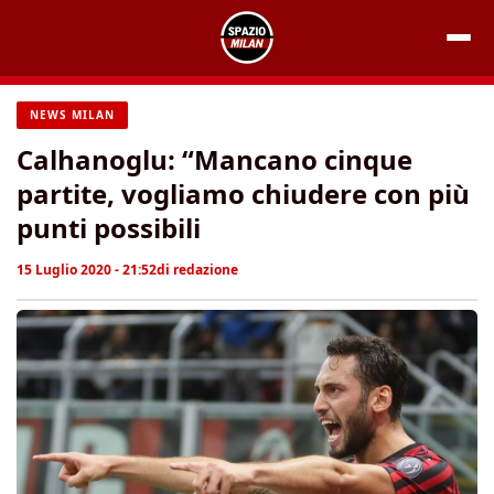
Vai
al
contenuto
NEWS MILAN
Calhanoglu: “Mancano cinque
partite, vogliamo chiudere con più
punti possibili
15 Luglio 2020 - 21:52
di
redazione