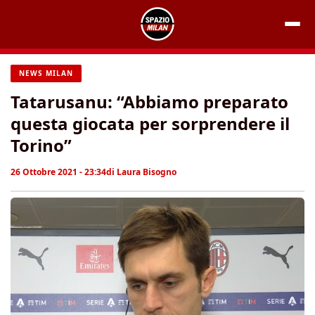
Vai
al
contenuto
NEWS MILAN
Tatarusanu: “Abbiamo preparato
questa giocata per sorprendere il
Torino”
26 Ottobre 2021 - 23:34
di
Laura Bisogno