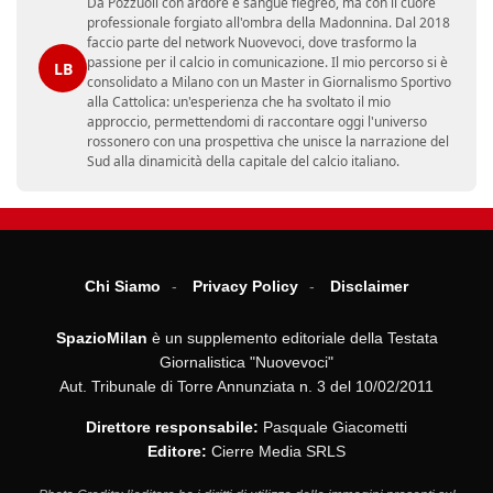
Da Pozzuoli con ardore e sangue flegreo, ma con il cuore
professionale forgiato all'ombra della Madonnina. Dal 2018
faccio parte del network Nuovevoci, dove trasformo la
passione per il calcio in comunicazione. Il mio percorso si è
LB
consolidato a Milano con un Master in Giornalismo Sportivo
alla Cattolica: un'esperienza che ha svoltato il mio
approccio, permettendomi di raccontare oggi l'universo
rossonero con una prospettiva che unisce la narrazione del
Sud alla dinamicità della capitale del calcio italiano.
Chi Siamo
Privacy Policy
Disclaimer
SpazioMilan
è un supplemento editoriale della Testata
Giornalistica "Nuovevoci"
Aut. Tribunale di Torre Annunziata n. 3 del 10/02/2011
Direttore responsabile:
Pasquale Giacometti
Editore:
Cierre Media SRLS