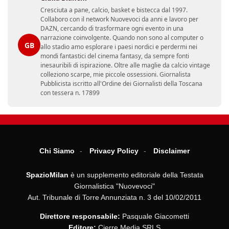
Cresciuta a pane, calcio, basket e bistecca dal 1997.
Collaboro con il network Nuovevoci da anni e lavoro per
DAZN, cercando di trasformare ogni evento in una
narrazione coinvolgente. Quando non sono al computer o
GB
allo stadio amo esplorare i paesi nordici e perdermi nei
mondi fantastici del cinema fantasy, da sempre fonti
inesauribili di ispirazione. Oltre alle maglie da calcio vintage
colleziono scarpe, mie piccole ossessioni. Giornalista
Pubblicista iscritto all'Ordine dei Giornalisti della Toscana
con tessera n. 17899
Chi Siamo
Privacy Policy
Disclaimer
SpazioMilan
è un supplemento editoriale della Testata
Giornalistica "Nuovevoci"
Aut. Tribunale di Torre Annunziata n. 3 del 10/02/2011
Direttore responsabile:
Pasquale Giacometti
Editore:
Cierre Media SRLS