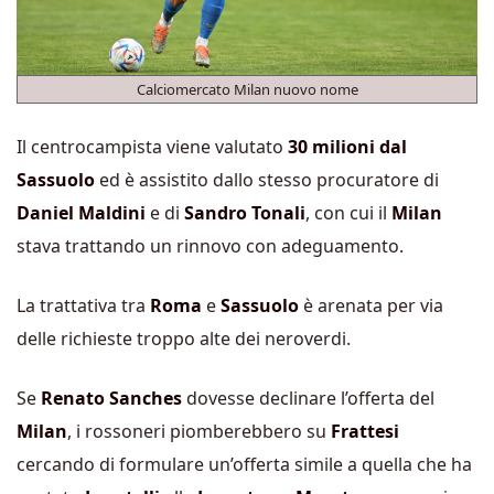
Calciomercato Milan nuovo nome
Il centrocampista viene valutato
30 milioni dal
Sassuolo
ed è assistito dallo stesso procuratore di
Daniel Maldini
e di
Sandro Tonali
, con cui il
Milan
stava trattando un rinnovo con adeguamento.
La trattativa tra
Roma
e
Sassuolo
è arenata per via
delle richieste troppo alte dei neroverdi.
Se
Renato Sanches
dovesse declinare l’offerta del
Milan
, i rossoneri piomberebbero su
Frattesi
cercando di formulare un’offerta simile a quella che ha