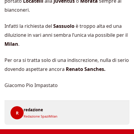
portato
Locatelli
alla
Juventus
o
Morata
sempre ai
bianconeri.
Infatti la richiesta del
Sassuolo
è troppo alta ed una
diluizione in vari anni sembra l’unica via possibile per il
Milan
.
Per ora si tratta solo di una indiscrezione, nulla di serio
dovendo aspettare ancora
Renato Sanches.
Giacomo Pio Impastato
redazione
R
Redazione SpaziMilan