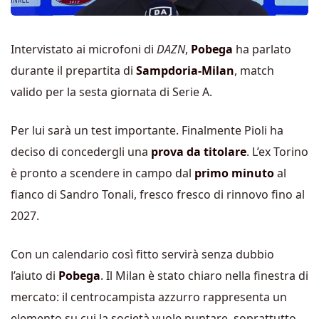
Intervistato ai microfoni di
DAZN
,
Pobega
ha parlato
durante il prepartita di
Sampdoria-Milan
, match
valido per la sesta giornata di Serie A.
Per lui sarà un test importante. Finalmente Pioli ha
deciso di concedergli una
prova da titolare
. L’ex Torino
è pronto a scendere in campo dal
primo minuto
al
fianco di Sandro Tonali, fresco fresco di rinnovo fino al
2027.
Con un calendario così fitto servirà senza dubbio
l’aiuto di
Pobega
. Il Milan è stato chiaro nella finestra di
mercato: il centrocampista azzurro rappresenta un
elemento su cui la società vuole puntare, soprattutto