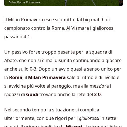
Milan Roma Primavera
Il Milan Primavera esce sconfitto dal big match di
campionato contro la Roma. Al Vismara i giallorossi
passano 4-1.
Un passivo forse troppo pesante per la squadra di
Abate, che non si è mai disunita continuando a giocare
anche sullo 0-3. Dopo un avvio quasi a senso unico per
la
Roma
, il
Milan Primavera
sale di ritmo e di livello e
si avvicina più volte al pareggio, ma alla mezz’ora i
ragazzi di
Guidi
trovano anche la rete del
2-0
.
Nel secondo tempo la situazione si complica
ulteriormente, con due rigori per i
giallorossi
in sette
minuti. Il primo sbagliato da
Missori
, il secondo siglato