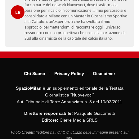
faccio parte del network Nuovevoci, dove trasformo la
passione per il calcio in comunicazione. Il mio percorso si è
LB
consolidato a Milano con un Master in Giornalismo Sportivo
alla Cattolica: un'esperienza che ha svoltato il mio
approccio, permettendomi di raccontare oggi l'universo
rossonero con una prospettiva che unisce la narrazione del
Sud alla dinamicità della capitale del calcio italiano.
Chi Siamo
Privacy Policy
Disclaimer
SpazioMilan
è un supplemento editoriale della Testata
Giornalistica "Nuovevoci"
Aut. Tribunale di Torre Annunziata n. 3 del 10/02/2011
Direttore responsabile:
Pasquale Giacometti
Editore:
Cierre Media SRLS
Photo Credits: l’editore ha i diritti di utilizzo delle immagini presenti sul
sito.