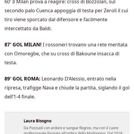
60′ Il Milan prova a reagire: cross di Bozzolan, sul
secondo palo Cuenca appoggia di testa per Zeroli il cui
tiro viene sporcato dal difensore e facilmente
intercettato da Baldi.
87′ GOL MILAN!
I rossoneri trovano una rete meritata
con Omoregbe, che su cross di Bakoune insacca di
testa.
89′ GOL ROMA:
Leonardo D’Alessio, entrato nella
ripresa, trafigge Nava e chiude la partita, siglando il gol
dell’1-4 finale.
Laura Bisogno
Da Pozzuoli con ardore e sangue flegreo, ma con il cuore
professionale forgiato all'ombra della Madonnina. Dal 2018