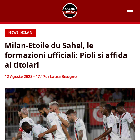
Vai
al
contenuto
NEWS MILAN
Milan-Etoile du Sahel, le
formazioni ufficiali: Pioli si affida
ai titolari
12 Agosto 2023 - 17:17
di
Laura Bisogno