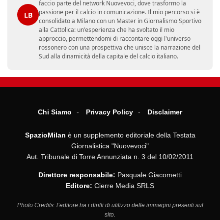
faccio parte del network Nuovevoci, dove trasformo la
passione per il calcio in comunicazione. Il mio percorso si è
LB
consolidato a Milano con un Master in Giornalismo Sportivo
alla Cattolica: un'esperienza che ha svoltato il mio
approccio, permettendomi di raccontare oggi l'universo
rossonero con una prospettiva che unisce la narrazione del
Sud alla dinamicità della capitale del calcio italiano.
Chi Siamo
Privacy Policy
Disclaimer
SpazioMilan
è un supplemento editoriale della Testata
Giornalistica "Nuovevoci"
Aut. Tribunale di Torre Annunziata n. 3 del 10/02/2011
Direttore responsabile:
Pasquale Giacometti
Editore:
Cierre Media SRLS
Photo Credits: l’editore ha i diritti di utilizzo delle immagini presenti sul
sito.