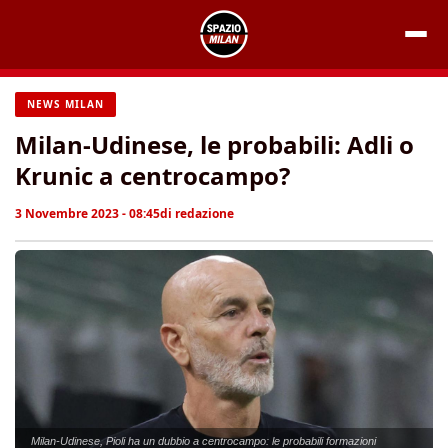
Vai
al
contenuto
NEWS MILAN
Milan-Udinese, le probabili: Adli o
Krunic a centrocampo?
3 Novembre 2023 - 08:45
di
redazione
Milan-Udinese, Pioli ha un dubbio a centrocampo: le probabili formazioni