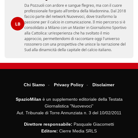
Da Pozzuoli con ardore e sangue flegreo, ma con il cuore
professionale forgiato all'ombra della Madonnina. Dal 2018
faccio parte del network Nuovevoci, dove trasformo la
passione per il calcio in comunicazione. Il mio percorso si è
LB
consolidato a Milano con un Master in Giornalismo Sportivo
alla Cattolica: un'esperienza che ha svoltato il mio
approccio, permettendomi di raccontare oggi l'universo
rossonero con una prospettiva che unisce la narrazione del
Sud alla dinamicità della capitale del calcio italiano.
Chi Siamo
Privacy Policy
Disclaimer
SpazioMilan
è un supplemento editoriale della Testata
Giornalistica "Nuovevoci"
Aut. Tribunale di Torre Annunziata n. 3 del 10/02/2011
Direttore responsabile:
Pasquale Giacometti
Editore:
Cierre Media SRLS