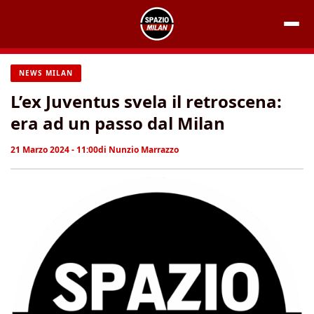
Vai
al
contenuto
NEWS MILAN
L’ex Juventus svela il retroscena:
era ad un passo dal Milan
21 Marzo 2024 - 11:00
di
Nunzio Marrazzo