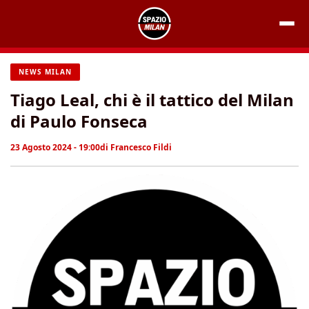
Vai
al
contenuto
NEWS MILAN
Tiago Leal, chi è il tattico del Milan
di Paulo Fonseca
23 Agosto 2024 - 19:00
di
Francesco Fildi