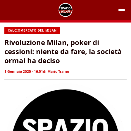
Vai
al
contenuto
CALCIOMERCATO DEL MILAN
Rivoluzione Milan, poker di
cessioni: niente da fare, la società
ormai ha deciso
1 Gennaio 2025 - 16:51
di
Mario Tramo