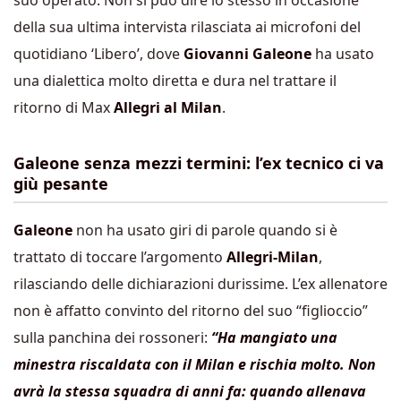
suo operato. Non si può dire lo stesso in occasione
della sua ultima intervista rilasciata ai microfoni del
quotidiano ‘Libero’, dove
Giovanni Galeone
ha usato
una dialettica molto diretta e dura nel trattare il
ritorno di Max
Allegri al Milan
.
Galeone senza mezzi termini: l’ex tecnico ci va
giù
pesante
Galeone
non ha usato giri di parole quando si è
trattato di toccare l’argomento
Allegri-Milan
,
rilasciando delle dichiarazioni durissime. L’ex allenatore
non è affatto convinto del ritorno del suo “figlioccio”
sulla panchina dei rossoneri:
“Ha mangiato una
minestra riscaldata con il Milan e rischia molto. Non
avrà la stessa squadra di anni fa: quando allenava