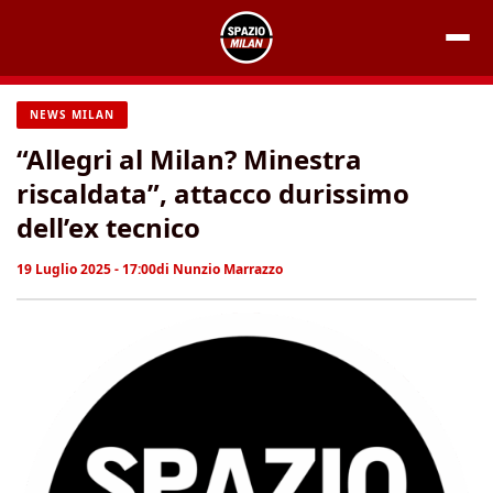
Vai
al
contenuto
NEWS MILAN
“Allegri al Milan? Minestra
riscaldata”, attacco durissimo
dell’ex tecnico
19 Luglio 2025 - 17:00
di
Nunzio Marrazzo