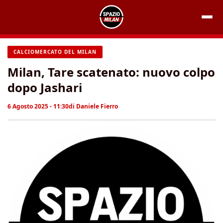
Vai
al
contenuto
CALCIOMERCATO DEL MILAN
Milan, Tare scatenato: nuovo colpo
dopo Jashari
6 Agosto 2025 - 11:30
di
Daniele Fierro