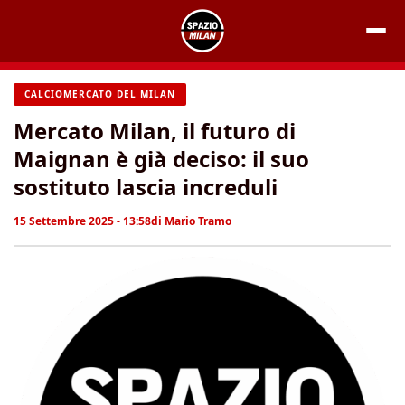
Vai
al
contenuto
CALCIOMERCATO DEL MILAN
Mercato Milan, il futuro di
Maignan è già deciso: il suo
sostituto lascia increduli
15 Settembre 2025 - 13:58
di
Mario Tramo