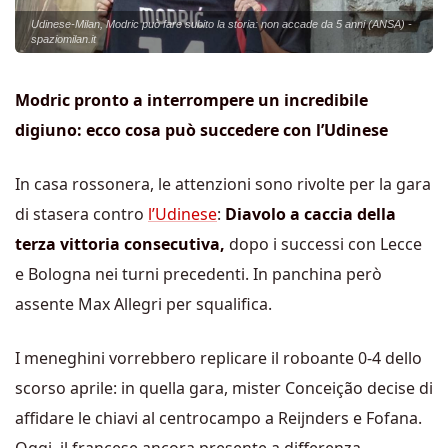
Udinese-Milan, Modric può fare subito la storia: non accade da 5 anni (ANSA) -
spaziomilan.it
Modric pronto a interrompere un incredibile
digiuno: ecco cosa può succedere con l’Udinese
In casa rossonera, le attenzioni sono rivolte per la gara
di stasera contro
l’Udinese
:
Diavolo a caccia della
terza vittoria consecutiva,
dopo i successi con Lecce
e Bologna nei turni precedenti. In panchina però
assente Max Allegri per squalifica.
I meneghini vorrebbero replicare il roboante 0-4 dello
scorso aprile: in quella gara, mister Conceição decise di
affidare le chiavi al centrocampo a Reijnders e Fofana.