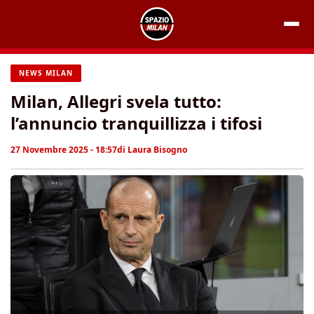
Vai
al
contenuto
NEWS MILAN
Milan, Allegri svela tutto:
l’annuncio tranquillizza i tifosi
27 Novembre 2025 - 18:57
di
Laura Bisogno