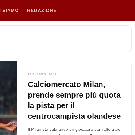
I SIAMO
REDAZIONE
20 GIU 2023 · 10:11
Calciomercato Milan,
prende sempre più quota
la pista per il
centrocampista olandese
Il Milan sta valutando un giocatore per rafforzare