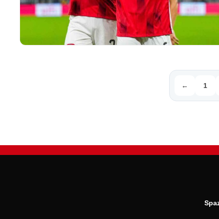
←
1
Spaz