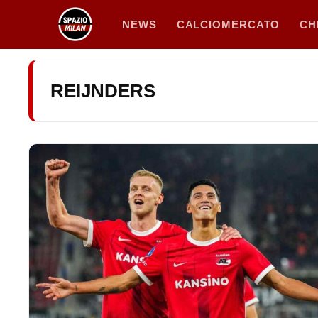
Vai
NEWS
CALCIOMERCATO
CH
al
contenuto
REIJNDERS