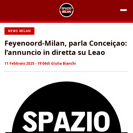
Vai
al
contenuto
NEWS MILAN
Feyenoord-Milan, parla Conceiçao:
l’annuncio in diretta su Leao
11 Febbraio 2025 - 19:06
di
Giulia Bianchi