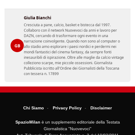
Giulia Bianchi
Cresciuta a pane, calcio, basket e bistecca dal 1997.
Collaboro con il network Nuovevoci da anni e lavoro per
DAZN, cercando di trasformare ogni evento in una
narrazione coinvolgente. Quando non sono al computer o
GB
allo stadio amo esplorare i paesi nordici e perdermi nei
mondi fantastici del cinema fantasy, da sempre fonti
inesauribili di ispirazione. Oltre alle maglie da calcio vintage
colleziono scarpe, mie piccole ossessioni. Giornalista
Pubblicista iscritto all'Ordine dei Giornalisti della Toscana
con tessera n. 17899
Chi Siamo
Privacy Policy
Disclaimer
SpazioMilan
è un supplemento editoriale della Testata
Giornalistica "Nuovevoci"