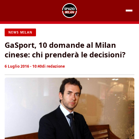
Vai
al
contenuto
NEWS MILAN
GaSport, 10 domande al Milan
cinese: chi prenderà le decisioni?
6 Luglio 2016 - 10:40
di
redazione