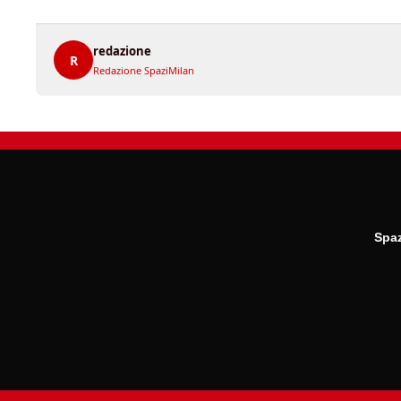
redazione
R
Redazione SpaziMilan
Spaz