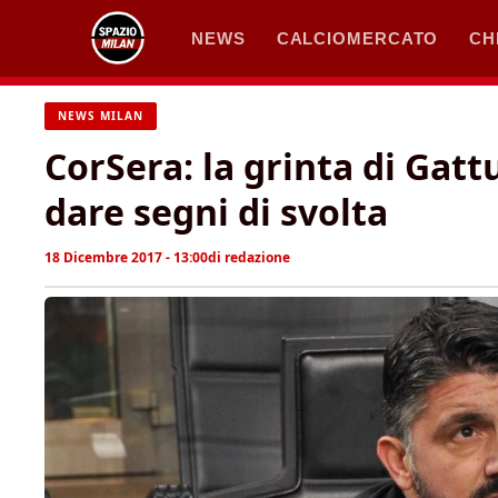
Vai
NEWS
CALCIOMERCATO
CH
al
contenuto
NEWS MILAN
CorSera: la grinta di Gatt
dare segni di svolta
18 Dicembre 2017 - 13:00
di
redazione