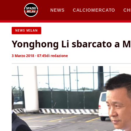
Vai
NEWS
CALCIOMERCATO
CH
al
contenuto
NEWS MILAN
Yonghong Li sbarcato a M
3 Marzo 2018 - 07:45
di
redazione