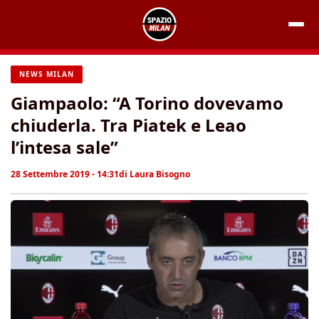
Vai
al
contenuto
NEWS MILAN
Giampaolo: “A Torino dovevamo
chiuderla. Tra Piatek e Leao
l’intesa sale”
28 Settembre 2019 - 14:31
di
Laura Bisogno