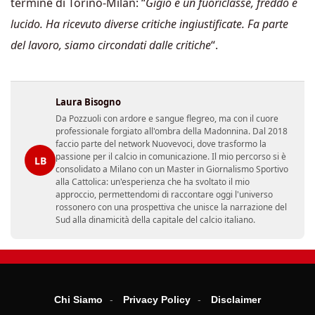
termine di Torino-Milan: “
Gigio è un fuoriclasse, freddo e
lucido. Ha ricevuto diverse critiche ingiustificate. Fa parte
del lavoro, siamo circondati dalle critiche
“.
Laura Bisogno
Da Pozzuoli con ardore e sangue flegreo, ma con il cuore
professionale forgiato all'ombra della Madonnina. Dal 2018
faccio parte del network Nuovevoci, dove trasformo la
passione per il calcio in comunicazione. Il mio percorso si è
LB
consolidato a Milano con un Master in Giornalismo Sportivo
alla Cattolica: un'esperienza che ha svoltato il mio
approccio, permettendomi di raccontare oggi l'universo
rossonero con una prospettiva che unisce la narrazione del
Sud alla dinamicità della capitale del calcio italiano.
Chi Siamo
Privacy Policy
Disclaimer