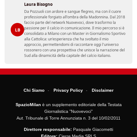
Laura Bisogno
Da Pozzuoli con ardore e sangue flegreo, ma con il cuore
professionale forgiato all'ombra della Madonnina. Dal 2018
faccio parte del network Nuovevoci, dove trasformo la
passione per il calcio in comunicazione. Il mio percorso si è
LB
consolidato a Milano con un Master in Giornalismo Sportivo
alla Cattolica: un'esperienza che ha svoltato il mio
approccio, permettendomi di raccontare oggi l'universo
rossonero con una prospettiva che unisce la narrazione del
Sud alla dinamicità della capitale del calcio italiano.
Chi Siamo
Privacy Policy
Disclaimer
SpazioMilan
è un supplemento editoriale della Testata
Giornalistica "Nuovevoci"
Aut. Tribunale di Torre Annunziata n. 3 del 10/02/2011
Direttore responsabile:
Pasquale Giacometti
Editore:
Cierre Media SRLS