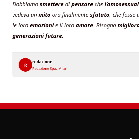
Dobbiamo
smettere
di
pensare
che
l’omosessual
vedeva un
mito
ora finalmente
sfatato
, che fosse
le loro
emozioni
e il loro
amore
. Bisogna
miglior
generazioni future
.
redazione
R
Redazione SpaziMilan