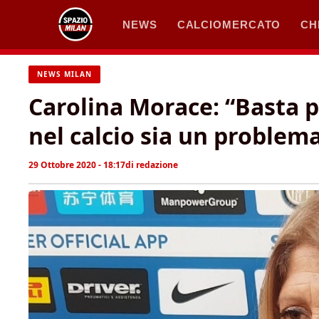
Vai
NEWS
CALCIOMERCATO
CH
al
contenuto
NEWS MILAN
Carolina Morace: “Basta 
nel calcio sia un problem
29 Ottobre 2020 - 18:17
di
redazione