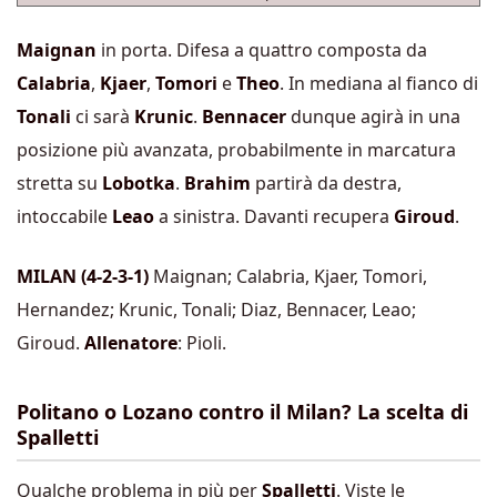
Maignan
in porta. Difesa a quattro composta da
Calabria
,
Kjaer
,
Tomori
e
Theo
. In mediana al fianco di
Tonali
ci sarà
Krunic
.
Bennacer
dunque agirà in una
posizione più avanzata, probabilmente in marcatura
stretta su
Lobotka
.
Brahim
partirà da destra,
intoccabile
Leao
a sinistra. Davanti recupera
Giroud
.
MILAN
(4-2-3-1)
Maignan; Calabria, Kjaer, Tomori,
Hernandez; Krunic, Tonali; Diaz, Bennacer, Leao;
Giroud.
Allenatore
: Pioli.
Politano o Lozano contro il Milan? La scelta di
Spalletti
Qualche problema in più per
Spalletti
. Viste le