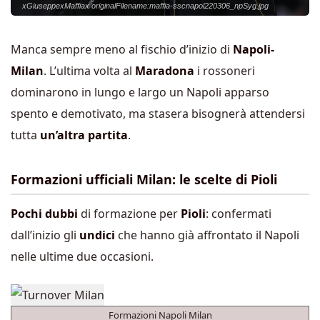
xGiuseppexMaffiax originalFilename:maffia-sscnapol220306_npSyg.jpg
Manca sempre meno al fischio d’inizio di
Napoli-
Milan
. L’ultima volta al
Maradona
i rossoneri
dominarono in lungo e largo un Napoli apparso
spento e demotivato, ma stasera bisognerà attendersi
tutta
un’altra partita
.
Formazioni ufficiali Milan: le scelte di Pioli
Pochi dubbi
di formazione per
Pioli
: confermati
dall’inizio gli
undici
che hanno già affrontato il Napoli
nelle ultime due occasioni.
Formazioni Napoli Milan