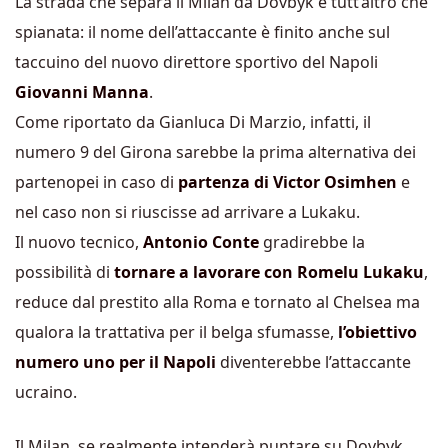
La strada che separa il Milan da Dovbyk è tutt’altro che
spianata: il nome dell’attaccante è finito anche sul
taccuino del nuovo direttore sportivo del Napoli
Giovanni Manna
.
Come riportato da Gianluca Di Marzio, infatti, il
numero 9 del Girona sarebbe la prima alternativa dei
partenopei in caso di
partenza di Victor Osimhen
e
nel caso non si riuscisse ad arrivare a Lukaku.
Il nuovo tecnico,
Antonio Conte
gradirebbe la
possibilità di
tornare a lavorare con Romelu Lukaku
,
reduce dal prestito alla Roma e tornato al Chelsea ma
qualora la trattativa per il belga sfumasse,
l’obiettivo
numero uno per il Napoli
diventerebbe l’attaccante
ucraino.
Il Milan, se realmente intenderà puntare su Dovbyk,