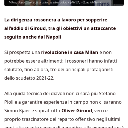
Milan, dopo Emerson pronto un altro colpo - (ANSA) -SpazioMilan.it
La dirigenza rossonera a lavoro per sopperire
all’addio di Giroud, tra gli obiettivi un attaccante
seguito anche dal Napoli
Si prospetta una
rivoluzione in casa Milan
e non
potrebbe essere altrimenti: i rossoneri hanno infatti
salutato, fino ad ora, tre dei principali protagonisti
dello scudetto 2021-22.
Alla guida tecnica dei diavoli non ci sarà più Stefano
Pioli e a garantire esperienza in campo non ci saranno
Simon Kjaer e soprattutto
Oliver Giroud
, vero e
proprio trascinatore del reparto offensivo negli ultimi
anni, attaccante capace di garantire, alla veneranda età