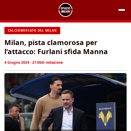
Vai
al
contenuto
CALCIOMERCATO DEL MILAN
Milan, pista clamorosa per
l’attacco: Furlani sfida Manna
4 Giugno 2024 - 21:00
di
redazione