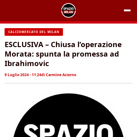
Vai
al
contenuto
CALCIOMERCATO DEL MILAN
ESCLUSIVA – Chiusa l’operazione
Morata: spunta la promessa ad
Ibrahimovic
9 Luglio 2024 - 11:24
di
Carmine Acierno