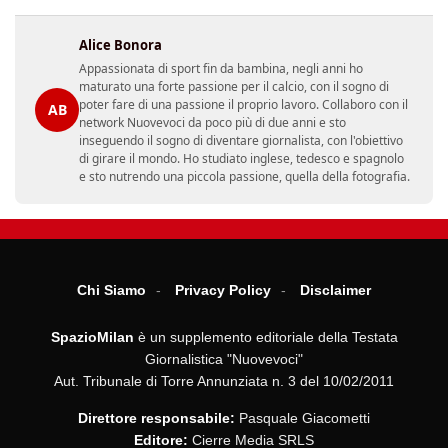
Alice Bonora
Appassionata di sport fin da bambina, negli anni ho
maturato una forte passione per il calcio, con il sogno di
poter fare di una passione il proprio lavoro. Collaboro con il
AB
network Nuovevoci da poco più di due anni e sto
inseguendo il sogno di diventare giornalista, con l'obiettivo
di girare il mondo. Ho studiato inglese, tedesco e spagnolo
e sto nutrendo una piccola passione, quella della fotografia.
Chi Siamo
Privacy Policy
Disclaimer
SpazioMilan
è un supplemento editoriale della Testata
Giornalistica "Nuovevoci"
Aut. Tribunale di Torre Annunziata n. 3 del 10/02/2011
Direttore responsabile:
Pasquale Giacometti
Editore:
Cierre Media SRLS