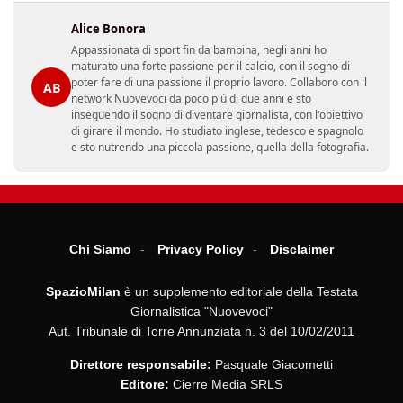
Alice Bonora
Appassionata di sport fin da bambina, negli anni ho
maturato una forte passione per il calcio, con il sogno di
poter fare di una passione il proprio lavoro. Collaboro con il
AB
network Nuovevoci da poco più di due anni e sto
inseguendo il sogno di diventare giornalista, con l'obiettivo
di girare il mondo. Ho studiato inglese, tedesco e spagnolo
e sto nutrendo una piccola passione, quella della fotografia.
Chi Siamo
Privacy Policy
Disclaimer
SpazioMilan
è un supplemento editoriale della Testata
Giornalistica "Nuovevoci"
Aut. Tribunale di Torre Annunziata n. 3 del 10/02/2011
Direttore responsabile:
Pasquale Giacometti
Editore:
Cierre Media SRLS