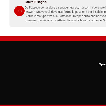
Laura Bisogno
Da Pozzuoli con ardore e sangue flegreo, ma con il cuore prof
LB
network Nuovevoci, dove trasformo la passione per il calcio i
Giornalismo Sportivo alla Cattolica: un'esperienza che ha svol
rossonero con una prospettiva che unisce la narrazione del Sud 
Spaz