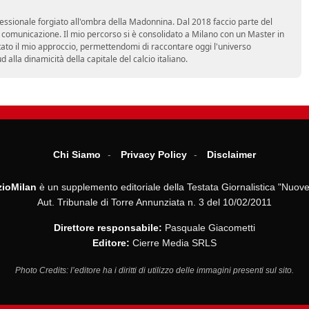
essionale forgiato all'ombra della Madonnina. Dal 2018 faccio parte del
n comunicazione. Il mio percorso si è consolidato a Milano con un Master in
tato il mio approccio, permettendomi di raccontare oggi l'universo
alla dinamicità della capitale del calcio italiano.
Chi Siamo
Privacy Policy
Disclaimer
ioMilan
è un supplemento editoriale della Testata Giornalistica "Nuove
Aut. Tribunale di Torre Annunziata n. 3 del 10/02/2011
Direttore responsabile:
Pasquale Giacometti
Editore:
Cierre Media SRLS
Photo Credits: l’editore ha i diritti di utilizzo delle immagini presenti sul sito.