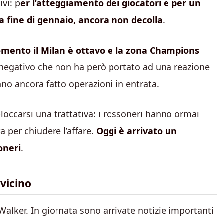
vi: p
er l’atteggiamento dei giocatori e per un
a fine di gennaio, ancora non decolla
.
momento il Milan è ottavo e la zona Champions
egativo che non ha però portato ad una reazione
nno ancora fatto operazioni in entrata.
occarsi una trattativa: i rossoneri hanno ormai
ra per chiudere l’affare.
Oggi è arrivato un
oneri
.
 vicino
 Walker. In giornata sono arrivate notizie importanti